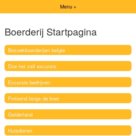
Menu +
Boerderij Startpagina
Bezoekboerderijen belgie
Doe het zelf excursie
Excursie bedrijven
Fietsend langs de boer
Gelderland
Huisdieren